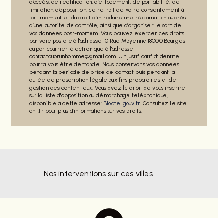
d’accès, de rectification, d’effacement, de portabilité, de
limitation, d’opposition, de retrait de votre consentement à
tout moment et du droit d’introduire une réclamation auprès
d’une autorité de contrôle, ainsi que d’organiser le sort de
vos données post-mortem. Vous pouvez exercer ces droits
par voie postale à l'adresse 10 Rue Moyenne 18000 Bourges
ou par courrier électronique à l'adresse
contactaubrunhomme@gmail.com. Un justificatif d'identité
pourra vous être demandé. Nous conservons vos données
pendant la période de prise de contact puis pendant la
durée de prescription légale aux fins probatoires et de
gestion des contentieux. Vous avez le droit de vous inscrire
sur la liste d'opposition au démarchage téléphonique,
disponible à cette adresse:
Bloctel.gouv.fr
. Consultez le site
cnil.fr pour plus d’informations sur vos droits.
Nos interventions sur ces villes