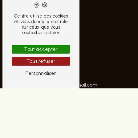
Ce site utilise des cookies
et vous donne le contrôle
sur ceux que vous
souhaitez activer
CONTACTEZ-NOUS
Tout accepter
AUBRUN HOMME
Tout refuser
10 Rue Moyenne
18000 Bourges
Personnaliser
02 48 70 42 22
contactaubrunhomme@gmail.com
PLAN DU SITE
Accueil
Notre histoire
Nos univers
Contact