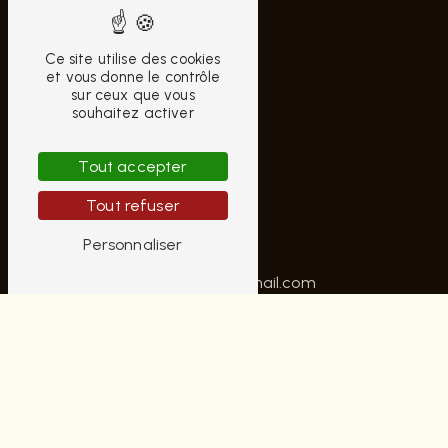
Ce site utilise des cookies
et vous donne le contrôle
sur ceux que vous
souhaitez activer
CONTACTEZ-NOUS
Tout accepter
AUBRUN HOMME
Tout refuser
10 Rue Moyenne
18000 Bourges
Personnaliser
02 48 70 42 22
contactaubrunhomme@gmail.com
PLAN DU SITE
Accueil
Notre histoire
Nos univers