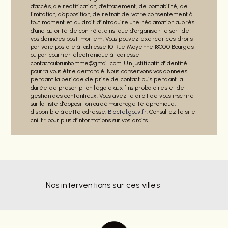
d’accès, de rectification, d’effacement, de portabilité, de
limitation, d’opposition, de retrait de votre consentement à
tout moment et du droit d’introduire une réclamation auprès
d’une autorité de contrôle, ainsi que d’organiser le sort de
vos données post-mortem. Vous pouvez exercer ces droits
par voie postale à l'adresse 10 Rue Moyenne 18000 Bourges
ou par courrier électronique à l'adresse
contactaubrunhomme@gmail.com. Un justificatif d'identité
pourra vous être demandé. Nous conservons vos données
pendant la période de prise de contact puis pendant la
durée de prescription légale aux fins probatoires et de
gestion des contentieux. Vous avez le droit de vous inscrire
sur la liste d'opposition au démarchage téléphonique,
disponible à cette adresse:
Bloctel.gouv.fr
. Consultez le site
cnil.fr pour plus d’informations sur vos droits.
Nos interventions sur ces villes