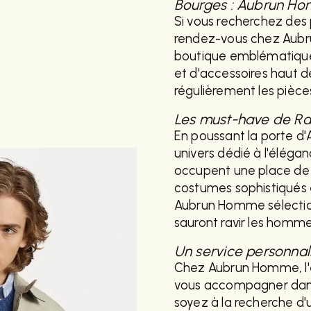
Bourges : Aubrun H
Si vous recherchez des
rendez-vous chez Aubru
boutique emblématique 
et d'accessoires haut 
régulièrement les pièc
Les must-have de R
En poussant la porte d
univers dédié à l'éléga
occupent une place de
costumes sophistiqués e
Aubrun Homme sélection
sauront ravir les homme
Un service personnal
Chez Aubrun Homme, l'é
vous accompagner dans 
soyez à la recherche d'