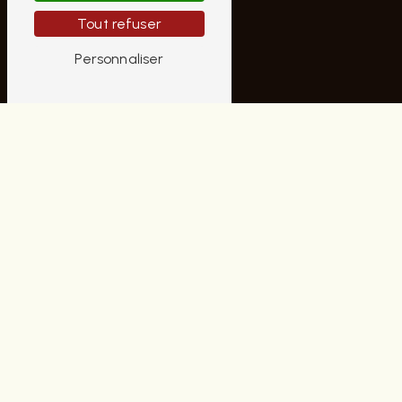
AUBRUN HOMME
Tout refuser
10 Rue Moyenne
Personnaliser
18000 Bourges
02 48 70 42 22
contactaubrunhomme@gmail.com
PLAN DU SITE
Accueil
Notre histoire
Nos univers
Contact
Nos marques
Cette saison chez Aubrun
NOS PRESTATIONS
Chaussures homme