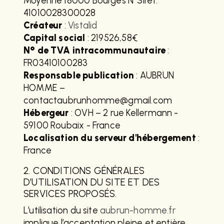
Moyenne 18000 Bourges N°Siret:
41010028300028
Créateur
:
Vistalid
Capital social
: 219526,58€
N° de TVA intracommunautaire
:
FR03410100283
Responsable publication
: AUBRUN
HOMME –
contactaubrunhomme@gmail.com
Hébergeur
: OVH – 2 rue Kellermann -
59100 Roubaix - France
Localisation du serveur d'hébergement
:
France
2. CONDITIONS GÉNÉRALES
D’UTILISATION DU SITE ET DES
SERVICES PROPOSÉS.
L’utilisation du site
aubrun-homme.fr
implique l’acceptation pleine et entière