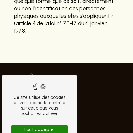
quelque forme que ce soit, directement
ou non, l'identification des personnes
physiques auxquelles elles s'appliquent »
(article 4 de la loi n° 78-17 du 6 janvier
1978).
Ce site utilise des cookies
et vous donne le contrôle
sur ceux que vous
souhaitez activer
CONTACTEZ-NOUS
Tout accepter