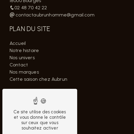
18000 Bourges
02 48 70 42 22
contactaubrunhomme@gmail.com
PLAN DU SITE
Accueil
Notre histoire
Nos univers
Contact
Nos marques
Cette saison chez Aubrun
NOS PRESTATIONS
Chaussures homme
Ce site utilise des cookies
Marque Levi's
et vous donne le contrôle
Pantalon homme
sur ceux que vous
souhaitez activer
Marque Lacoste