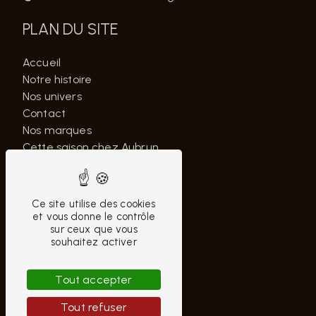
PLAN DU SITE
Accueil
Notre histoire
Nos univers
Contact
Nos marques
Cette saison chez Aubrun
NOS PRESTATIONS
Ce site utilise des cookies
Chaussures homme
et vous donne le contrôle
sur ceux que vous
Marque Levi's
souhaitez activer
Pantalon homme
Marque Lacoste
Tout accepter
Marque Ralph Lauren
Vêtements homme
Tout refuser
Accessoires homme