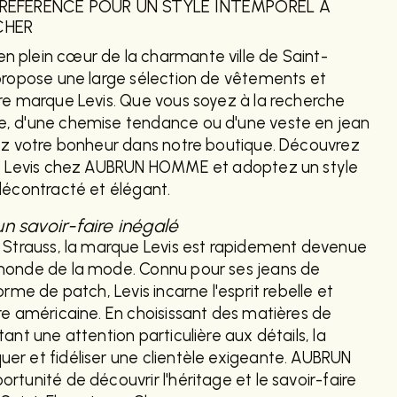
 RÉFÉRENCE POUR UN STYLE INTEMPOREL À
CHER
 plein cœur de la charmante ville de Saint-
propose une large sélection de vêtements et
re marque Levis. Que vous soyez à la recherche
, d'une chemise tendance ou d'une veste en jean
rez votre bonheur dans notre boutique. Découvrez
de Levis chez AUBRUN HOMME et adoptez un style
décontracté et élégant.
un savoir-faire inégalé
i Strauss, la marque Levis est rapidement devenue
monde de la mode. Connu pour ses jeans de
orme de patch, Levis incarne l'esprit rebelle et
re américaine. En choisissant des matières de
ant une attention particulière aux détails, la
er et fidéliser une clientèle exigeante. AUBRUN
tunité de découvrir l'héritage et le savoir-faire