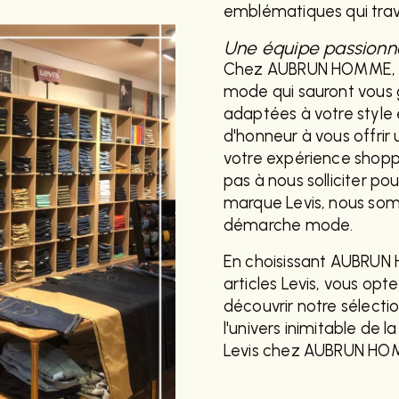
emblématiques qui traver
Une équipe passionné
Chez AUBRUN HOMME, n
mode qui sauront vous g
adaptées à votre style
d'honneur à vous offrir 
votre expérience shoppi
pas à nous solliciter po
marque Levis, nous so
démarche mode.
En choisissant AUBRUN 
articles Levis, vous opte
découvrir notre sélecti
l'univers inimitable de 
Levis chez AUBRUN HOM
EN SAVOIR