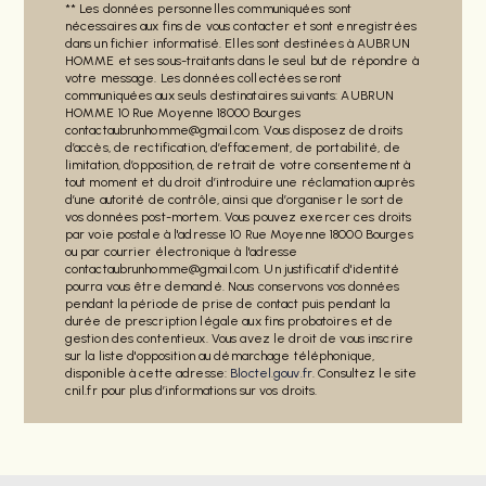
** Les données personnelles communiquées sont
nécessaires aux fins de vous contacter et sont enregistrées
dans un fichier informatisé. Elles sont destinées à AUBRUN
HOMME et ses sous-traitants dans le seul but de répondre à
votre message. Les données collectées seront
communiquées aux seuls destinataires suivants: AUBRUN
HOMME 10 Rue Moyenne 18000 Bourges
contactaubrunhomme@gmail.com. Vous disposez de droits
d’accès, de rectification, d’effacement, de portabilité, de
limitation, d’opposition, de retrait de votre consentement à
tout moment et du droit d’introduire une réclamation auprès
d’une autorité de contrôle, ainsi que d’organiser le sort de
vos données post-mortem. Vous pouvez exercer ces droits
par voie postale à l'adresse 10 Rue Moyenne 18000 Bourges
ou par courrier électronique à l'adresse
contactaubrunhomme@gmail.com. Un justificatif d'identité
pourra vous être demandé. Nous conservons vos données
pendant la période de prise de contact puis pendant la
durée de prescription légale aux fins probatoires et de
gestion des contentieux. Vous avez le droit de vous inscrire
sur la liste d'opposition au démarchage téléphonique,
disponible à cette adresse:
Bloctel.gouv.fr
. Consultez le site
cnil.fr pour plus d’informations sur vos droits.