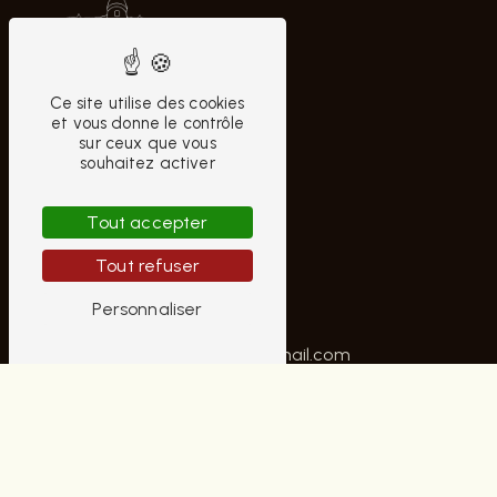
Ce site utilise des cookies
et vous donne le contrôle
sur ceux que vous
souhaitez activer
CONTACTEZ-NOUS
Tout accepter
AUBRUN HOMME
Tout refuser
10 Rue Moyenne
18000 Bourges
Personnaliser
02 48 70 42 22
contactaubrunhomme@gmail.com
PLAN DU SITE
Accueil
Notre histoire