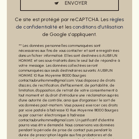
ENVOYER
Ce site est protégé par reCAPTCHA. Les
règles
de confidentialité
et les
conditions d'utilisation
de Google s'appliquent.
** Les données personnelles communiquées sont
nécessaires aux fins de vous contacter et sont enregistrées
dans un fichier informatisé. Elles sont destinées à AUBRUN
HOMME et ses sous-traitants dans le seul but de répondre à
votre message. Les données collectées seront
communiquées aux seuls destinataires suivants: AUBRUN
HOMME 10 Rue Moyenne 18000 Bourges
contactaubrunhomme@gmail.com. Vous disposez de droits
d’accès, de rectification, d’effacement, de portabilité, de
limitation, d’opposition, de retrait de votre consentement à
tout moment et du droit d’introduire une réclamation auprès
d’une autorité de contrôle, ainsi que d’organiser le sort de
vos données post-mortem. Vous pouvez exercer ces droits
par voie postale à l'adresse 10 Rue Moyenne 18000 Bourges
ou par courrier électronique à l'adresse
contactaubrunhomme@gmail.com. Un justificatif d'identité
pourra vous être demandé. Nous conservons vos données
pendant la période de prise de contact puis pendant la
durée de prescription légale aux fins probatoires et de