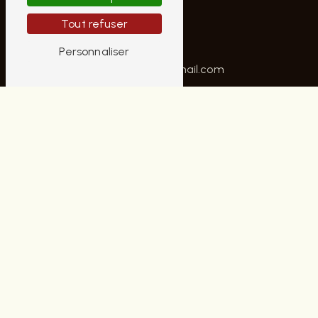
10 Rue Moyenne
Tout refuser
18000 Bourges
Personnaliser
02 48 70 42 22
contactaubrunhomme@gmail.com
PLAN DU SITE
Accueil
Notre histoire
Nos univers
Contact
Nos marques
Cette saison chez Aubrun
NOS PRESTATIONS
Chaussures homme
Marque Levi's