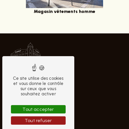
Magasin vêtements homme
Ce site utilise des cookies
et vous donne le contrôle
sur ceux que vous
CONTACTEZ-NOUS
souhaitez activer
AUBRUN HOMME
Tout accepter
10 Rue Moyenne
Tout refuser
18000 Bourges