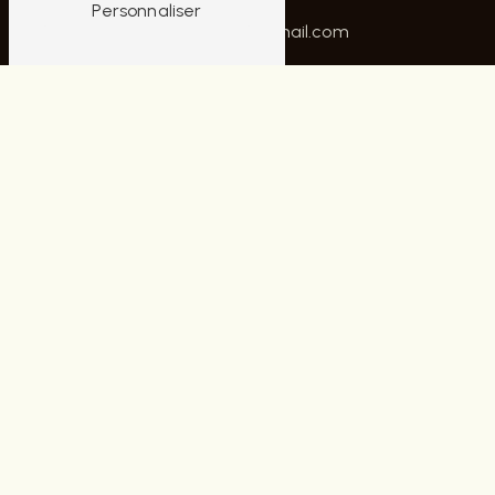
02 48 70 42 22
Personnaliser
contactaubrunhomme@gmail.com
PLAN DU SITE
Accueil
Notre histoire
Nos univers
Contact
Nos marques
Cette saison chez Aubrun
NOS PRESTATIONS
Chaussures homme
Marque Levi's
Pantalon homme
Marque Lacoste
Marque Ralph Lauren