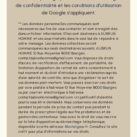
de confidentialité
et les
conditions d'utilisation
de Google s'appliquent.
** Les données personnelles communiquées sont
nécessaires aux fins de vous contacter et sont enregistrées
dans un fichier informatisé. Elles sont destinées à AUBRUN
HOMME et ses sous-traitants dans le seul but de répondre à
votre message. Les données collectées seront
communiquées aux seuls destinataires suivants: AUBRUN
HOMME 10 Rue Moyenne 18000 Bourges
contactaubrunhomme@gmail.com. Vous disposez de droits
d’accès, de rectification, d’effacement, de portabilité, de
limitation, d’opposition, de retrait de votre consentement à
tout moment et du droit d’introduire une réclamation auprès
d’une autorité de contrôle, ainsi que d’organiser le sort de
vos données post-mortem. Vous pouvez exercer ces droits
par voie postale à l'adresse 10 Rue Moyenne 18000 Bourges
ou par courrier électronique à l'adresse
contactaubrunhomme@gmail.com. Un justificatif d'identité
pourra vous être demandé. Nous conservons vos données
pendant la période de prise de contact puis pendant la
durée de prescription légale aux fins probatoires et de
gestion des contentieux. Vous avez le droit de vous inscrire
sur la liste d'opposition au démarchage téléphonique,
disponible à cette adresse:
Bloctel.gouv.fr
. Consultez le site
cnil.fr pour plus d’informations sur vos droits.