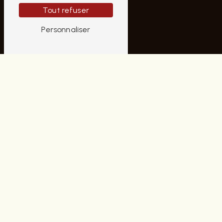
AUBRUN HOMME
Tout refuser
10 Rue Moyenne
Personnaliser
18000 Bourges
02 48 70 42 22
contactaubrunhomme@gmail.com
PLAN DU SITE
Accueil
Notre histoire
Nos univers
Contact
Nos marques
Cette saison chez Aubrun
NOS PRESTATIONS
Chaussures homme