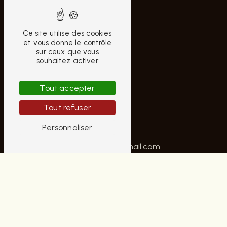
Ce site utilise des cookies
et vous donne le contrôle
sur ceux que vous
souhaitez activer
CONTACTEZ-NOUS
Tout accepter
AUBRUN HOMME
Tout refuser
10 Rue Moyenne
18000 Bourges
Personnaliser
02 48 70 42 22
contactaubrunhomme@gmail.com
PLAN DU SITE
Accueil
Notre histoire
Nos univers