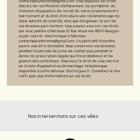
contactaubrunhomme@gmail.com. Vous disposez de droits
d’accès, de rectification, d’effacement, de portabilité, de
limitation, d’opposition, de retrait de votre consentement à
tout moment et du droit d’introduire une réclamation auprès
d’une autorité de contrôle, ainsi que d’organiser le sort de
vos données post-mortem. Vous pouvez exercer ces droits
par voie postale à l'adresse 10 Rue Moyenne 18000 Bourges
ou par courrier électronique à l'adresse
contactaubrunhomme@gmail.com. Un justificatif d'identité
pourra vous être demandé. Nous conservons vos données
pendant la période de prise de contact puis pendant la
durée de prescription légale aux fins probatoires et de
gestion des contentieux. Vous avez le droit de vous inscrire
sur la liste d'opposition au démarchage téléphonique,
disponible à cette adresse:
Bloctel.gouv.fr
. Consultez le site
cnil.fr pour plus d’informations sur vos droits.
Nos interventions sur ces villes