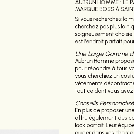
AUBRUN HOMME : LE 
MARQUE BOSS À SAI
Si vous recherchez la m
cherchez pas plus loin
soigneusement choisie
est l'endroit parfait po
Une Large Gamme de 
Aubrun Homme propose 
pour répondre à tous v
vous cherchiez un cost
vêtements décontractés
tout ce dont vous ave
Conseils Personnalis
En plus de proposer un
offre également des con
look parfait. Leur équi
guider dans vos choix e